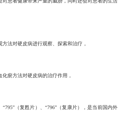
会对患者健康带来严重的威胁，同时还会对患者的生活
观方法对硬皮病进行观察、探索和治疗，
血化瘀方法对硬皮病的治疗作用，
“795”（复甦片）、“796”（复康片），是当前国内外