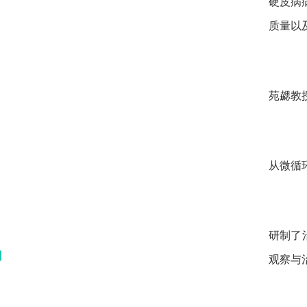
硬皮病
质量以
苑勰教
从微循
研制了治
观察与