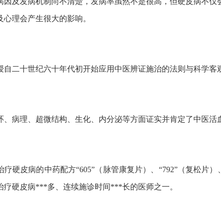
病因及发病机制尚不清楚，发病率虽然不是很高，但硬皮病不仅
及心理会产生很大的影响。
授自二十世纪六十年代初开始应用中医辨证施治的法则与科学客
环、病理、超微结构、生化、内分泌等方面证实并肯定了中医活
疗硬皮病的中药配方“605”（脉管康复片）、“792”（复松片）、
治疗硬皮病***多、连续施诊时间***长的医师之一。