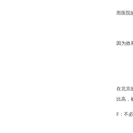
而医院
因为效
在北京
比高，
F：不