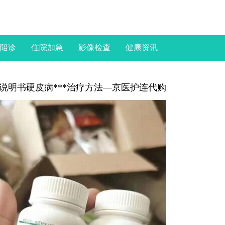
陪诊
住院加急
影像检查
健康资讯
说明书硬皮病***治疗方法—京医护连代购