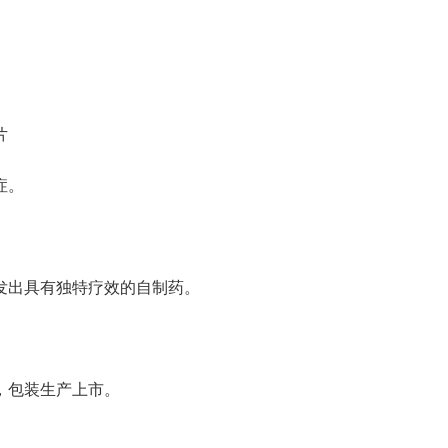
片
症。
发出具有独特疗效的自制药。
，包装生产上市。