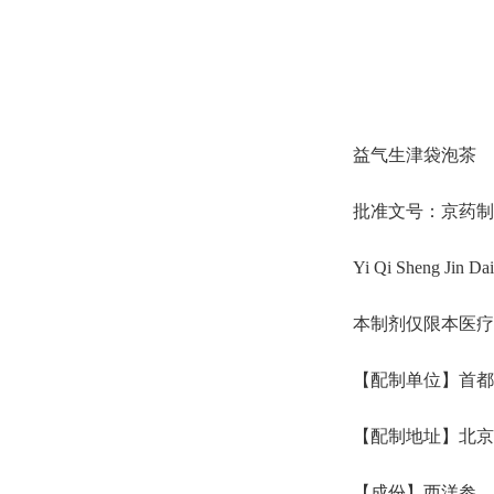
益气生津袋泡茶
批准文号：京药制字Z
Yi Qi Sheng Jin Da
本制剂仅限本医疗
【配制单位】首都
【配制地址】北京
【成份】西洋参、