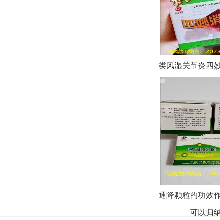
类风湿关节炎四
—北京
通降颗粒的功效
可以归